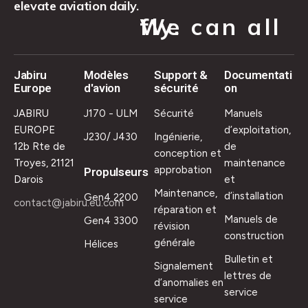
elevate aviation daily.
We can all fly.
Jabiru
Modèles
Support &
Documentati
Europe
d'avion
sécurité
on
JABIRU
J170 - ULM
Sécurité
Manuels
EUROPE
d’exploitation,
J230/ J430
Ingénierie,
12b Rte de
de
conception et
Troyes, 21121
maintenance
approbation
Propulseurs
Darois
et
Maintenance,
d’installation
Gen4 2200
contact@jabiru.eu.com
réparation et
Manuels de
Gen4 3300
révision
construction
générale
Hélices
Bulletin et
Signalement
lettres de
d’anomalies en
service
service