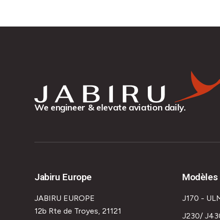
We engineer & elevate aviation daily.
Jabiru Europe
Modèles 
JABIRU EUROPE
J170 - UL
12b Rte de Troyes, 21121
J230/ J43