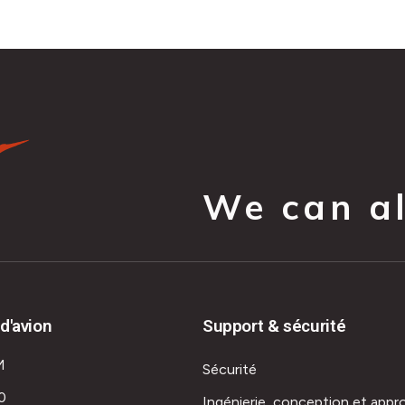
We can all
d'avion
Support & sécurité
M
Sécurité
0
Ingénierie, conception et appr