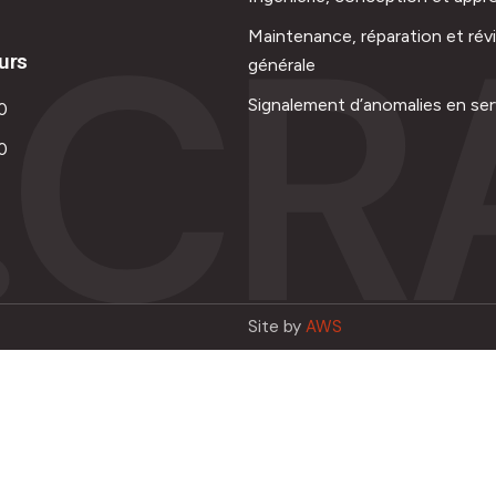
.CR
Maintenance, réparation et rév
urs
générale
Signalement d’anomalies en ser
0
0
Site by
AWS
Français