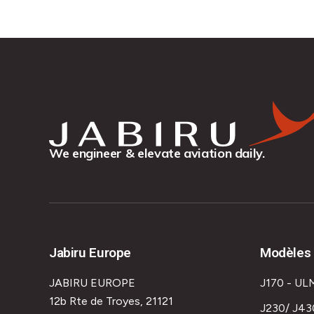
We engineer & elevate aviation daily.
Jabiru Europe
Modèles 
JABIRU EUROPE
J170 - UL
12b Rte de Troyes, 21121
J230/ J43