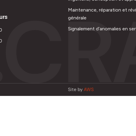
.CR
Maintenance, réparation et rév
urs
générale
Signalement d’anomalies en ser
0
0
Site by
AWS
Français