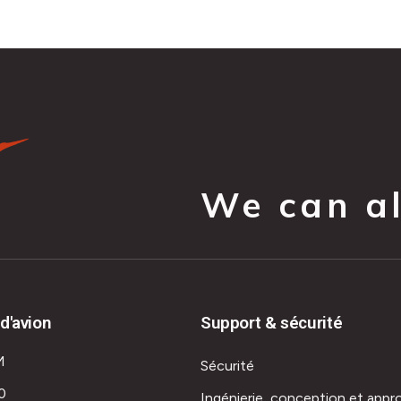
We can all
d'avion
Support & sécurité
M
Sécurité
0
Ingénierie, conception et appr