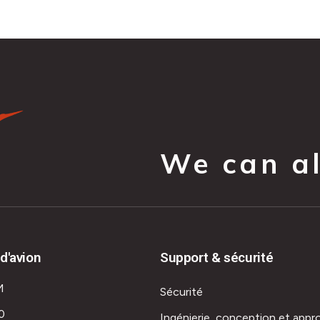
We can all
d'avion
Support & sécurité
M
Sécurité
0
Ingénierie, conception et appr