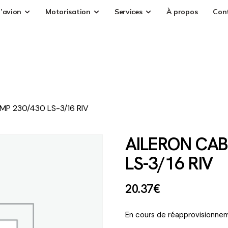
’avion
Motorisation
Services
À propos
Con
P 230/430 LS-3/16 RIV
AILERON CAB
LS-3/16 RIV
20
.
37
€
En cours de réapprovisionnem