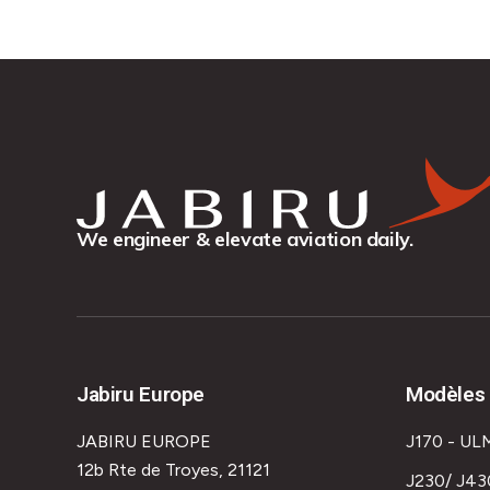
We engineer & elevate aviation daily.
Jabiru Europe
Modèles 
JABIRU EUROPE
J170 - UL
12b Rte de Troyes, 21121
J230/ J43