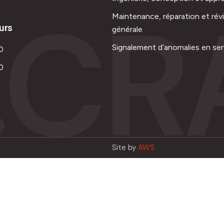
.CR
Maintenance, réparation et rév
urs
générale
Signalement d’anomalies en ser
0
0
Site by
AWS
Français