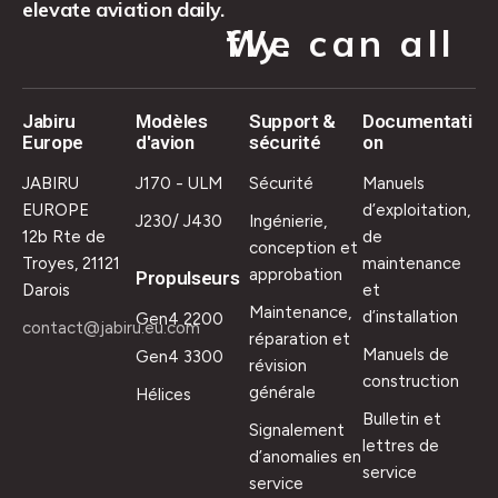
elevate aviation daily.
We can all fly.
Jabiru
Modèles
Support &
Documentati
Europe
d'avion
sécurité
on
JABIRU
J170 - ULM
Sécurité
Manuels
EUROPE
d’exploitation,
J230/ J430
Ingénierie,
12b Rte de
de
conception et
Troyes, 21121
maintenance
approbation
Propulseurs
Darois
et
Maintenance,
d’installation
Gen4 2200
contact@jabiru.eu.com
réparation et
Manuels de
Gen4 3300
révision
construction
générale
Hélices
Bulletin et
Signalement
lettres de
d’anomalies en
service
service