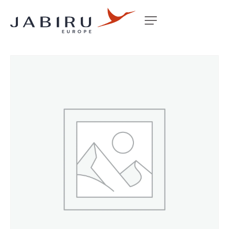
Accueil
Non classé
AILERON Z-SPAR ASSY LHS