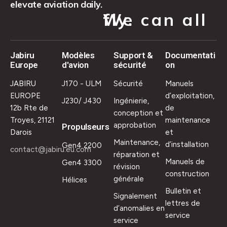
elevate aviation daily.
We can all fly.
Jabiru
Modèles
Support &
Documentati
Europe
d'avion
sécurité
on
JABIRU
J170 - ULM
Sécurité
Manuels
EUROPE
d’exploitation,
J230/ J430
Ingénierie,
12b Rte de
de
conception et
Troyes, 21121
maintenance
approbation
Propulseurs
Darois
et
Maintenance,
d’installation
Gen4 2200
contact@jabiru.eu.com
réparation et
Manuels de
Gen4 3300
révision
construction
générale
Hélices
Bulletin et
Signalement
lettres de
d’anomalies en
service
service