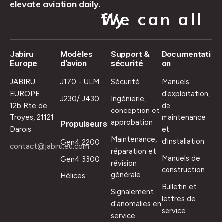
elevate aviation daily.
We can all fly.
Jabiru
Modèles
Support &
Documentati
Europe
d'avion
sécurité
on
JABIRU
J170 - ULM
Sécurité
Manuels
EUROPE
d’exploitation,
J230/ J430
Ingénierie,
12b Rte de
de
conception et
Troyes, 21121
maintenance
approbation
Propulseurs
Darois
et
Maintenance,
d’installation
Gen4 2200
contact@jabiru.eu.com
réparation et
Manuels de
Gen4 3300
révision
construction
générale
Hélices
Bulletin et
Signalement
lettres de
d’anomalies en
service
service