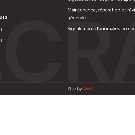
.CR
Maintenance, réparation et rév
urs
générale
Signalement d’anomalies en ser
0
0
Site by
AWS
Français