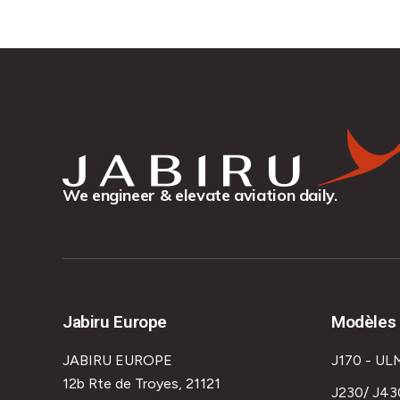
We engineer & elevate aviation daily.
Jabiru Europe
Modèles 
JABIRU EUROPE
J170 - UL
12b Rte de Troyes, 21121
J230/ J43