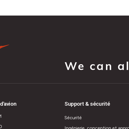
We can all
d'avion
Support & sécurité
M
Sécurité
0
Ingénierie, conception et appr