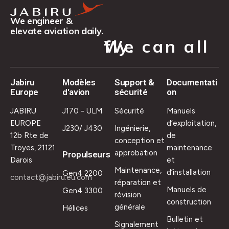
We engineer &
elevate aviation daily.
We can all fly.
Jabiru
Modèles
Support &
Documentati
Europe
d'avion
sécurité
on
JABIRU
J170 - ULM
Sécurité
Manuels
EUROPE
d’exploitation,
J230/ J430
Ingénierie,
12b Rte de
de
conception et
Troyes, 21121
maintenance
approbation
Propulseurs
Darois
et
Maintenance,
d’installation
Gen4 2200
contact@jabiru.eu.com
réparation et
Manuels de
Gen4 3300
révision
construction
générale
Hélices
Bulletin et
Signalement