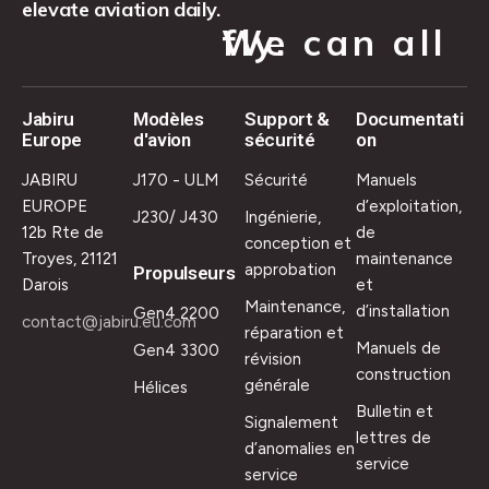
elevate aviation daily.
We can all fly.
Jabiru
Modèles
Support &
Documentati
Europe
d'avion
sécurité
on
JABIRU
J170 - ULM
Sécurité
Manuels
EUROPE
d’exploitation,
J230/ J430
Ingénierie,
12b Rte de
de
conception et
Troyes, 21121
maintenance
approbation
Propulseurs
Darois
et
Maintenance,
d’installation
Gen4 2200
contact@jabiru.eu.com
réparation et
Manuels de
Gen4 3300
révision
construction
générale
Hélices
Bulletin et
Signalement
lettres de
d’anomalies en
service
service