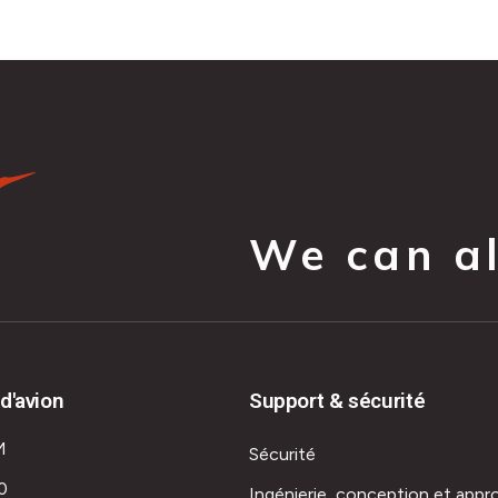
We can all
d'avion
Support & sécurité
M
Sécurité
0
Ingénierie, conception et appr