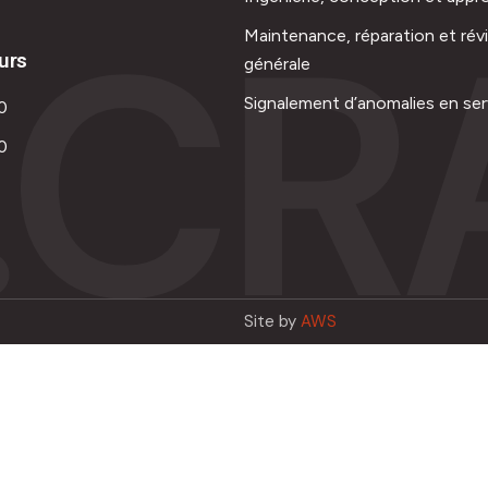
.CR
Maintenance, réparation et rév
urs
générale
Signalement d’anomalies en ser
0
0
Site by
AWS
Français