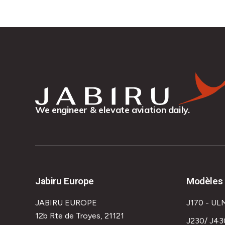
We engineer & elevate aviation daily.
Jabiru Europe
Modèles 
JABIRU EUROPE
J170 - UL
12b Rte de Troyes, 21121
J230/ J43