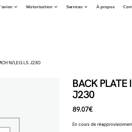
’avion
Motorisation
Services
À propos
Con
MCH N/LEG LS J230
BACK PLATE 
J230
89
.
07
€
En cours de réapprovisionnem