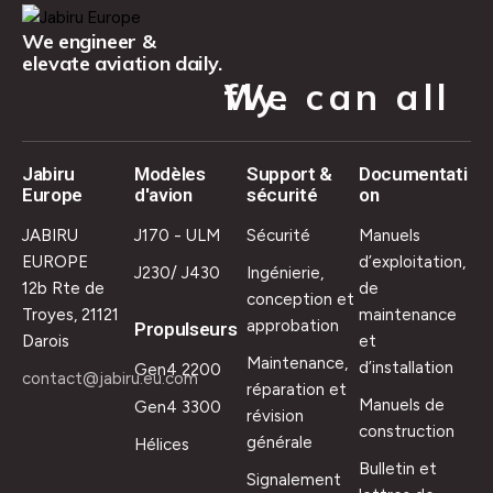
We engineer &
elevate aviation daily.
We can all fly.
Jabiru
Modèles
Support &
Documentati
Europe
d'avion
sécurité
on
JABIRU
J170 - ULM
Sécurité
Manuels
EUROPE
d’exploitation,
J230/ J430
Ingénierie,
12b Rte de
de
conception et
Troyes, 21121
maintenance
approbation
Propulseurs
Darois
et
Maintenance,
d’installation
Gen4 2200
contact@jabiru.eu.com
réparation et
Manuels de
Gen4 3300
révision
construction
générale
Hélices
Bulletin et
Signalement