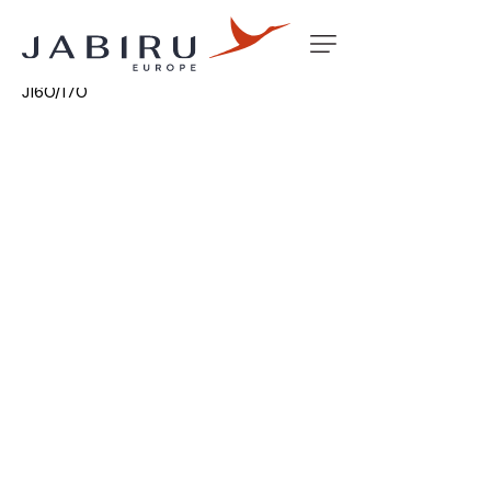
Accueil
Non classé
BACKING PLATE INNER N/LEG LS
J160/170