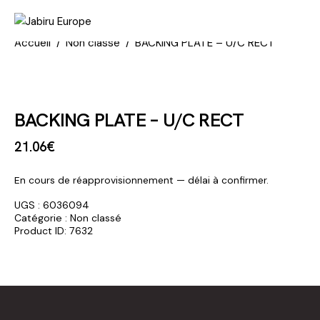
Accueil
Non classé
BACKING PLATE – U/C RECT
BACKING PLATE – U/C RECT
21
.
06
€
En cours de réapprovisionnement — délai à confirmer.
UGS :
6036094
Catégorie :
Non classé
Product ID:
7632