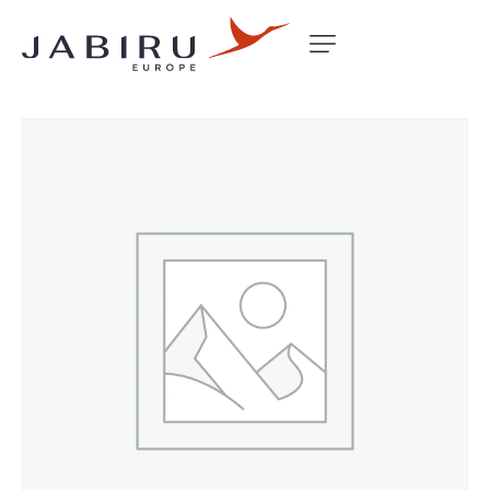
Accueil
Non classé
BED MOUNT KIT (BOLT ON)