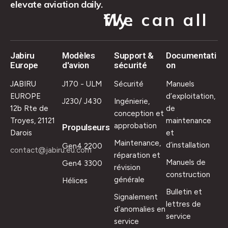
elevate aviation daily.
We can all fly.
Jabiru
Modèles
Support &
Documentati
Europe
d'avion
sécurité
on
JABIRU
J170 - ULM
Sécurité
Manuels
EUROPE
d’exploitation,
J230/ J430
Ingénierie,
12b Rte de
de
conception et
Troyes, 21121
maintenance
approbation
Propulseurs
Darois
et
Maintenance,
d’installation
Gen4 2200
contact@jabiru.eu.com
réparation et
Manuels de
Gen4 3300
révision
construction
générale
Hélices
Bulletin et
Signalement
lettres de
d’anomalies en
service
service