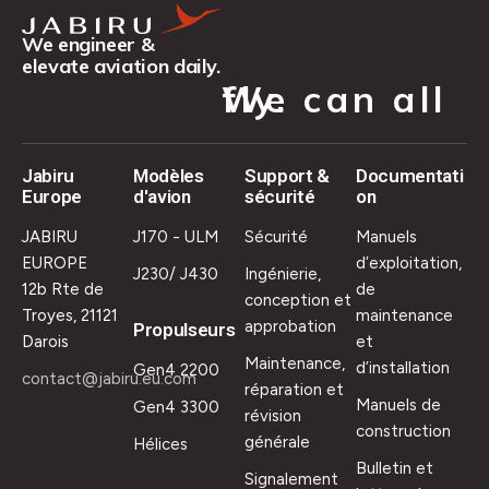
We engineer &
elevate aviation daily.
We can all fly.
Jabiru
Modèles
Support &
Documentati
Europe
d'avion
sécurité
on
JABIRU
J170 - ULM
Sécurité
Manuels
EUROPE
d’exploitation,
J230/ J430
Ingénierie,
12b Rte de
de
conception et
Troyes, 21121
maintenance
approbation
Propulseurs
Darois
et
Maintenance,
d’installation
Gen4 2200
contact@jabiru.eu.com
réparation et
Manuels de
Gen4 3300
révision
construction
générale
Hélices
Bulletin et
Signalement