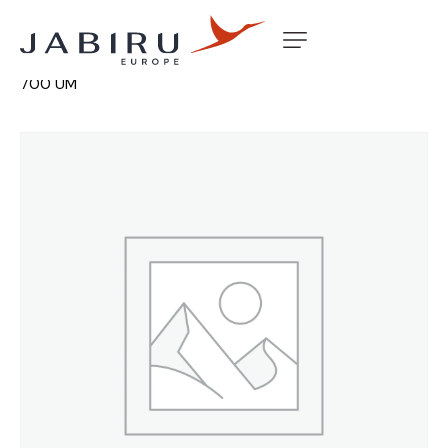
Accueil
Non classé
BLUE BOARD BB300 455 X 610 X
700 UM