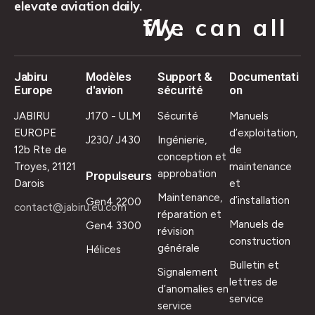
elevate aviation daily.
We can all fly.
Jabiru
Modèles
Support &
Documentati
Europe
d'avion
sécurité
on
JABIRU
J170 - ULM
Sécurité
Manuels
EUROPE
d’exploitation,
J230/ J430
Ingénierie,
12b Rte de
de
conception et
Troyes, 21121
maintenance
approbation
Propulseurs
Darois
et
Maintenance,
d’installation
Gen4 2200
contact@jabiru.eu.com
réparation et
Manuels de
Gen4 3300
révision
construction
générale
Hélices
Bulletin et
Signalement
lettres de
d’anomalies en
service
service