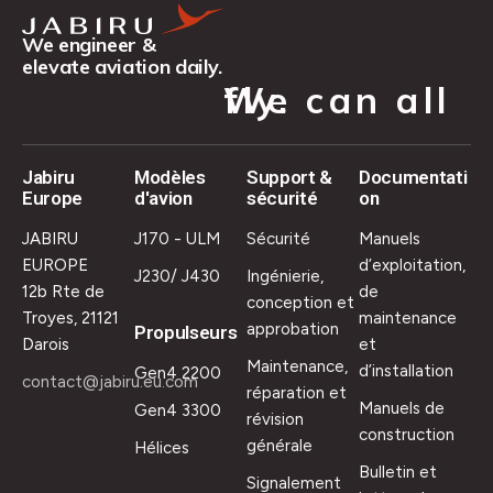
We engineer &
elevate aviation daily.
We can all fly.
Jabiru
Modèles
Support &
Documentati
Europe
d'avion
sécurité
on
JABIRU
J170 - ULM
Sécurité
Manuels
EUROPE
d’exploitation,
J230/ J430
Ingénierie,
12b Rte de
de
conception et
Troyes, 21121
maintenance
approbation
Propulseurs
Darois
et
Maintenance,
d’installation
Gen4 2200
contact@jabiru.eu.com
réparation et
Manuels de
Gen4 3300
révision
construction
générale
Hélices
Bulletin et
Signalement