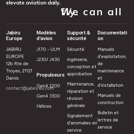
elevate aviation daily.
We can all fly.
Jabiru
Modèles
Support &
Documentati
Europe
d'avion
sécurité
on
JABIRU
J170 - ULM
Sécurité
Manuels
EUROPE
d’exploitation,
J230/ J430
Ingénierie,
12b Rte de
de
conception et
Troyes, 21121
maintenance
approbation
Propulseurs
Darois
et
Maintenance,
d’installation
Gen4 2200
contact@jabiru.eu.com
réparation et
Manuels de
Gen4 3300
révision
construction
générale
Hélices
Bulletin et
Signalement
lettres de
d’anomalies en
service
service