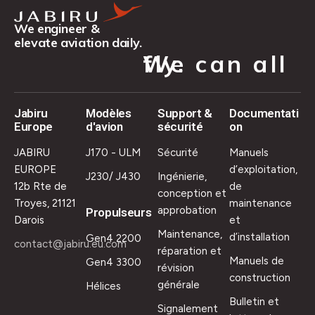
We engineer &
elevate aviation daily.
We can all fly.
Jabiru
Modèles
Support &
Documentati
Europe
d'avion
sécurité
on
JABIRU
J170 - ULM
Sécurité
Manuels
EUROPE
d’exploitation,
J230/ J430
Ingénierie,
12b Rte de
de
conception et
Troyes, 21121
maintenance
approbation
Propulseurs
Darois
et
Maintenance,
d’installation
Gen4 2200
contact@jabiru.eu.com
réparation et
Manuels de
Gen4 3300
révision
construction
générale
Hélices
Bulletin et
Signalement