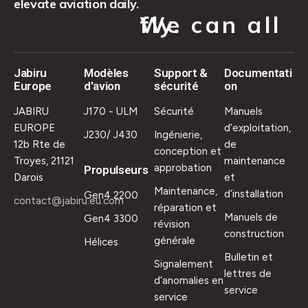
elevate aviation daily.
We can all fly.
Jabiru
Modèles
Support &
Documentati
Europe
d'avion
sécurité
on
JABIRU
J170 - ULM
Sécurité
Manuels
EUROPE
d’exploitation,
J230/ J430
Ingénierie,
12b Rte de
de
conception et
Troyes, 21121
maintenance
approbation
Propulseurs
Darois
et
Maintenance,
d’installation
Gen4 2200
contact@jabiru.eu.com
réparation et
Manuels de
Gen4 3300
révision
construction
générale
Hélices
Bulletin et
Signalement
lettres de
d’anomalies en
service
service