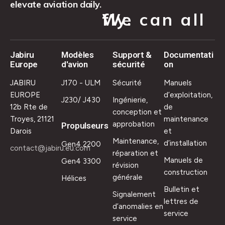
elevate aviation daily.
We can all fly.
Jabiru
Modèles
Support &
Documentati
Europe
d'avion
sécurité
on
JABIRU
J170 - ULM
Sécurité
Manuels
EUROPE
d’exploitation,
J230/ J430
Ingénierie,
12b Rte de
de
conception et
Troyes, 21121
maintenance
approbation
Propulseurs
Darois
et
Maintenance,
d’installation
Gen4 2200
contact@jabiru.eu.com
réparation et
Manuels de
Gen4 3300
révision
construction
générale
Hélices
Bulletin et
Signalement
lettres de
d’anomalies en
service
service