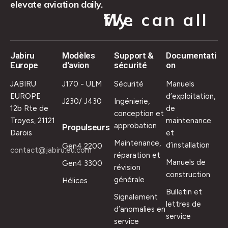
elevate aviation daily.
We can all fly.
Jabiru
Modèles
Support &
Documentati
Europe
d'avion
sécurité
on
JABIRU
J170 - ULM
Sécurité
Manuels
EUROPE
d’exploitation,
J230/ J430
Ingénierie,
12b Rte de
de
conception et
Troyes, 21121
maintenance
approbation
Propulseurs
Darois
et
Maintenance,
d’installation
Gen4 2200
contact@jabiru.eu.com
réparation et
Manuels de
Gen4 3300
révision
construction
générale
Hélices
Bulletin et
Signalement
lettres de
d’anomalies en
service
service