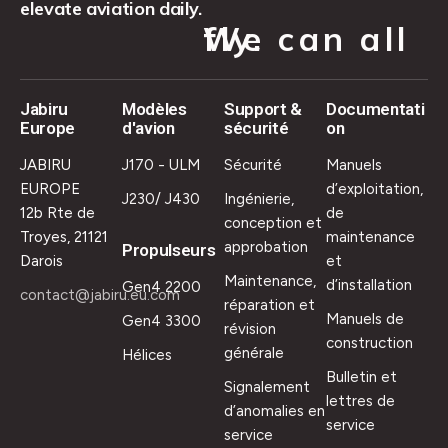
elevate aviation daily.
We can all fly.
Jabiru
Modèles
Support &
Documentati
Europe
d'avion
sécurité
on
JABIRU
J170 - ULM
Sécurité
Manuels
EUROPE
d’exploitation,
J230/ J430
Ingénierie,
12b Rte de
de
conception et
Troyes, 21121
maintenance
approbation
Propulseurs
Darois
et
Maintenance,
d’installation
Gen4 2200
contact@jabiru.eu.com
réparation et
Manuels de
Gen4 3300
révision
construction
générale
Hélices
Bulletin et
Signalement
lettres de
d’anomalies en
service
service