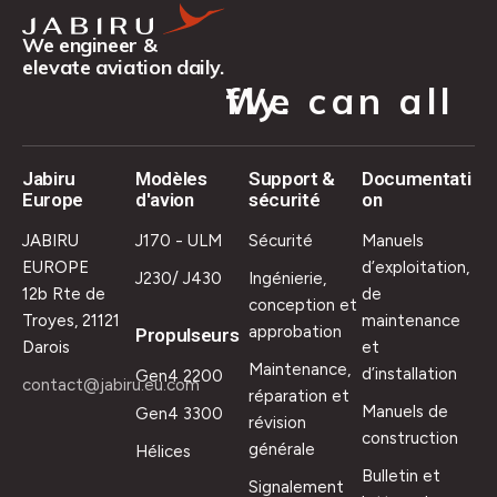
We engineer &
elevate aviation daily.
We can all fly.
Jabiru
Modèles
Support &
Documentati
Europe
d'avion
sécurité
on
JABIRU
J170 - ULM
Sécurité
Manuels
EUROPE
d’exploitation,
J230/ J430
Ingénierie,
12b Rte de
de
conception et
Troyes, 21121
maintenance
approbation
Propulseurs
Darois
et
Maintenance,
d’installation
Gen4 2200
contact@jabiru.eu.com
réparation et
Manuels de
Gen4 3300
révision
construction
générale
Hélices
Bulletin et
Signalement