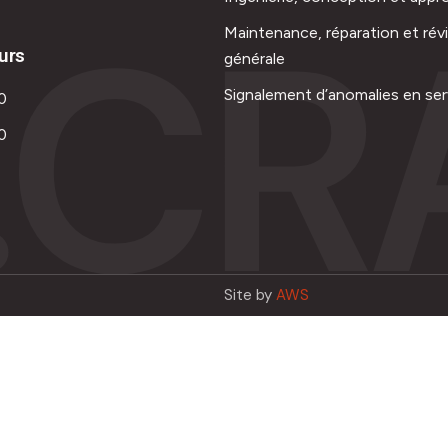
.CR
Maintenance, réparation et rév
urs
générale
Signalement d’anomalies en ser
0
0
Site by
AWS
Français