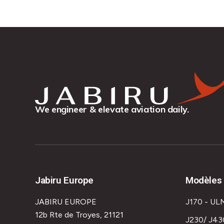
We engineer & elevate aviation daily.
Jabiru Europe
Modèles 
JABIRU EUROPE
J170 - UL
12b Rte de Troyes, 21121
J230/ J43