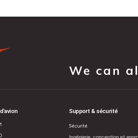
We can all
d'avion
Support & sécurité
M
Sécurité
0
Ingénierie, conception et appr