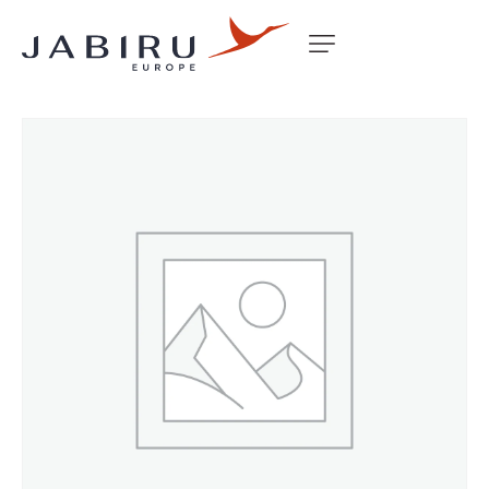
Accueil
Non classé
CARD MAIN WHEELS J170LW