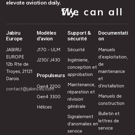
elevate aviation daily.
We can all fly.
Jabiru
Modèles
Support &
Documentati
Europe
d'avion
sécurité
on
JABIRU
J170 - ULM
Sécurité
Manuels
EUROPE
d’exploitation,
J230/ J430
Ingénierie,
12b Rte de
de
conception et
Troyes, 21121
maintenance
approbation
Propulseurs
Darois
et
Maintenance,
d’installation
Gen4 2200
contact@jabiru.eu.com
réparation et
Manuels de
Gen4 3300
révision
construction
générale
Hélices
Bulletin et
Signalement
lettres de
d’anomalies en
service
service