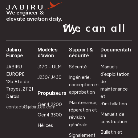
We engineer &
elevate aviation daily.
We can all fly.
Jabiru
Modèles
Support &
Documentati
Europe
d'avion
sécurité
on
JABIRU
J170 - ULM
Sécurité
Manuels
EUROPE
d’exploitation,
J230/ J430
Ingénierie,
12b Rte de
de
conception et
Troyes, 21121
maintenance
approbation
Propulseurs
Darois
et
Maintenance,
d’installation
Gen4 2200
contact@jabiru.eu.com
réparation et
Manuels de
Gen4 3300
révision
construction
générale
Hélices
Bulletin et
Signalement