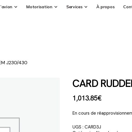
’avion
Motorisation
Services
À propos
Con
EM J230/430
CARD RUDDE
1,013
.
85
€
En cours de réapprovisionnem
UGS :
CARD3J