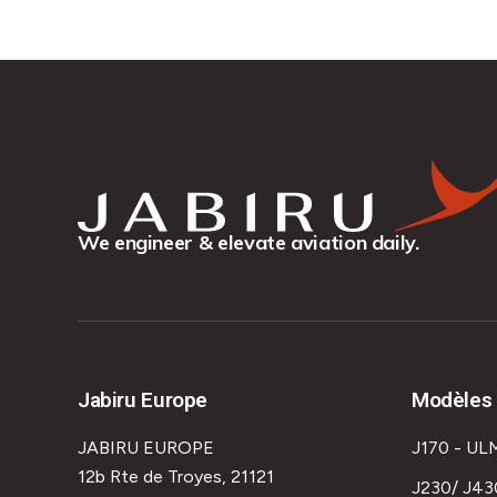
We engineer & elevate aviation daily.
Jabiru Europe
Modèles 
JABIRU EUROPE
J170 - UL
12b Rte de Troyes, 21121
J230/ J43