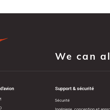
We can all
d'avion
Support & sécurité
M
Sécurité
0
Ingénierie, conception et appr