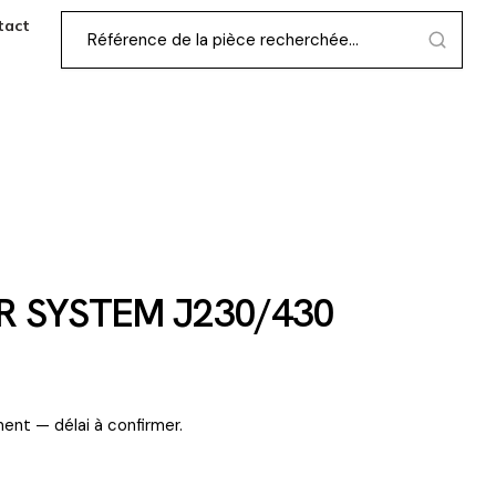
tact
R SYSTEM J230/430
ent — délai à confirmer.