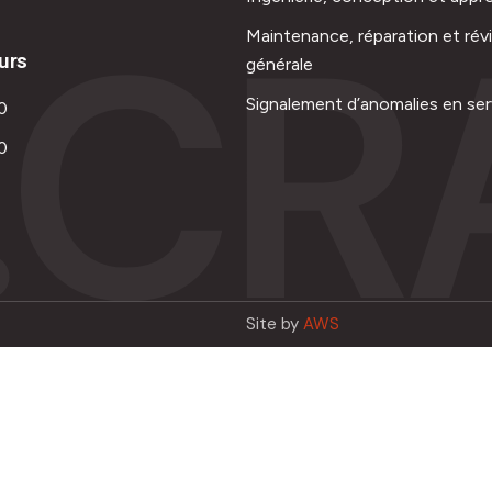
.CR
Maintenance, réparation et rév
urs
générale
Signalement d’anomalies en ser
0
0
Site by
AWS
Français