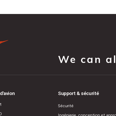
We can all
d'avion
Support & sécurité
M
Sécurité
0
Ingénierie, conception et appr