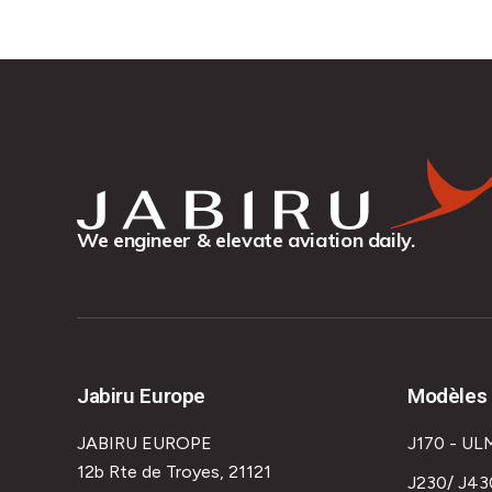
We engineer & elevate aviation daily.
Jabiru Europe
Modèles 
JABIRU EUROPE
J170 - UL
12b Rte de Troyes, 21121
J230/ J43