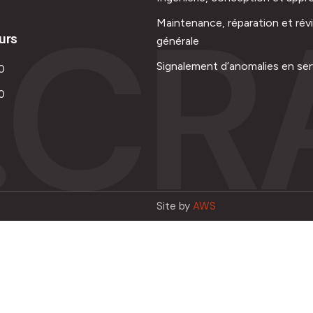
.CR
Maintenance, réparation et rév
urs
générale
Signalement d’anomalies en ser
0
0
Site by
AWS
Français