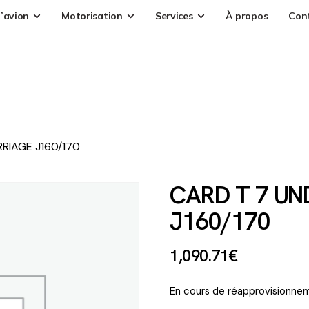
’avion
Motorisation
Services
À propos
Con
RIAGE J160/170
CARD T 7 U
J160/170
1,090
.
71
€
En cours de réapprovisionnem