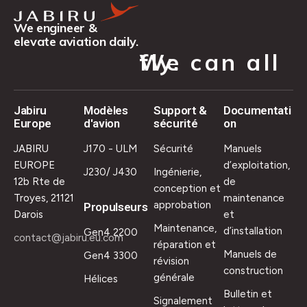
We engineer &
elevate aviation daily.
We can all fly.
Jabiru
Modèles
Support &
Documentati
Europe
d'avion
sécurité
on
JABIRU
J170 - ULM
Sécurité
Manuels
EUROPE
d’exploitation,
J230/ J430
Ingénierie,
12b Rte de
de
conception et
Troyes, 21121
maintenance
approbation
Propulseurs
Darois
et
Maintenance,
d’installation
Gen4 2200
contact@jabiru.eu.com
réparation et
Manuels de
Gen4 3300
révision
construction
générale
Hélices
Bulletin et
Signalement