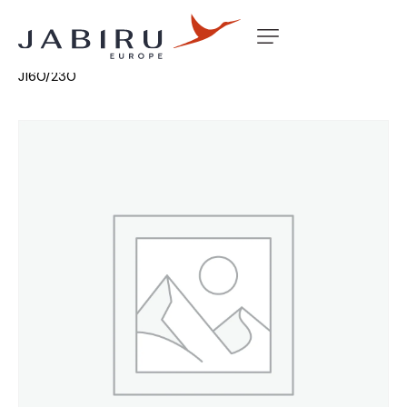
Accueil
Non classé
CARD THROTTLE (JUMBO)
J160/230