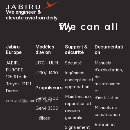
We engineer &
elevate aviation daily.
We can all fly.
Jabiru
Modèles
Support &
Documentati
Europe
d'avion
sécurité
on
JABIRU
J170 - ULM
Sécurité
Manuels
EUROPE
d’exploitation,
J230/ J430
Ingénierie,
12b Rte de
de
conception et
Troyes, 21121
maintenance
approbation
Propulseurs
Darois
et
Maintenance,
d’installation
Gen4 2200
contact@jabiru.eu.com
réparation et
Manuels de
Gen4 3300
révision
construction
générale
Hélices
Bulletin et
Signalement