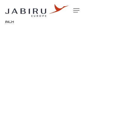
Accueil
Non classé
CAST MAIN INNER WHEEL RIM 4
INCH