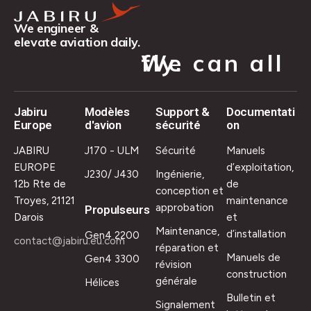
We engineer &
elevate aviation daily.
We can all fly.
Jabiru
Modèles
Support &
Documentati
Europe
d'avion
sécurité
on
JABIRU
J170 - ULM
Sécurité
Manuels
EUROPE
d’exploitation,
J230/ J430
Ingénierie,
12b Rte de
de
conception et
Troyes, 21121
maintenance
approbation
Propulseurs
Darois
et
Maintenance,
d’installation
Gen4 2200
contact@jabiru.eu.com
réparation et
Manuels de
Gen4 3300
révision
construction
générale
Hélices
Bulletin et
Signalement