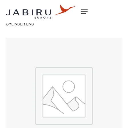
Accueil
Non classé
CHOKE CABLE ASSY – INCL
CYLINDER END