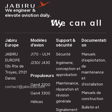
We engineer &
elevate aviation daily.
We can all fly.
Jabiru
Modèles
Support &
Documentati
Europe
d'avion
sécurité
on
JABIRU
J170 - ULM
Sécurité
Manuels
EUROPE
d’exploitation,
J230/ J430
Ingénierie,
12b Rte de
de
conception et
Troyes, 21121
maintenance
approbation
Propulseurs
Darois
et
Maintenance,
d’installation
Gen4 2200
contact@jabiru.eu.com
réparation et
Manuels de
Gen4 3300
révision
construction
générale
Hélices
Bulletin et
Signalement