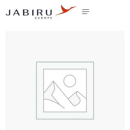
Accueil
Non classé
COWL LOWER J160