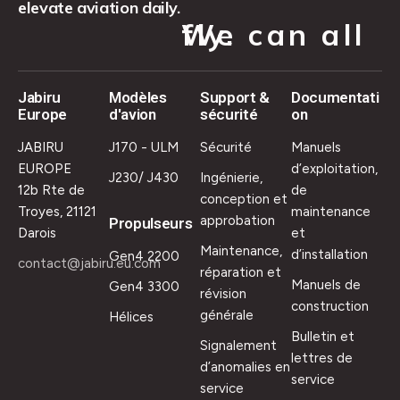
elevate aviation daily.
We can all fly.
Jabiru
Modèles
Support &
Documentati
Europe
d'avion
sécurité
on
JABIRU
J170 - ULM
Sécurité
Manuels
EUROPE
d’exploitation,
J230/ J430
Ingénierie,
12b Rte de
de
conception et
Troyes, 21121
maintenance
approbation
Propulseurs
Darois
et
Maintenance,
d’installation
Gen4 2200
contact@jabiru.eu.com
réparation et
Manuels de
Gen4 3300
révision
construction
générale
Hélices
Bulletin et
Signalement
lettres de
d’anomalies en
service
service