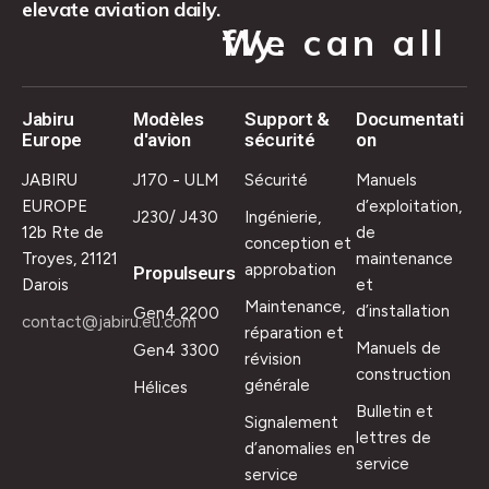
elevate aviation daily.
We can all fly.
Jabiru
Modèles
Support &
Documentati
Europe
d'avion
sécurité
on
JABIRU
J170 - ULM
Sécurité
Manuels
EUROPE
d’exploitation,
J230/ J430
Ingénierie,
12b Rte de
de
conception et
Troyes, 21121
maintenance
approbation
Propulseurs
Darois
et
Maintenance,
d’installation
Gen4 2200
contact@jabiru.eu.com
réparation et
Manuels de
Gen4 3300
révision
construction
générale
Hélices
Bulletin et
Signalement
lettres de
d’anomalies en
service
service