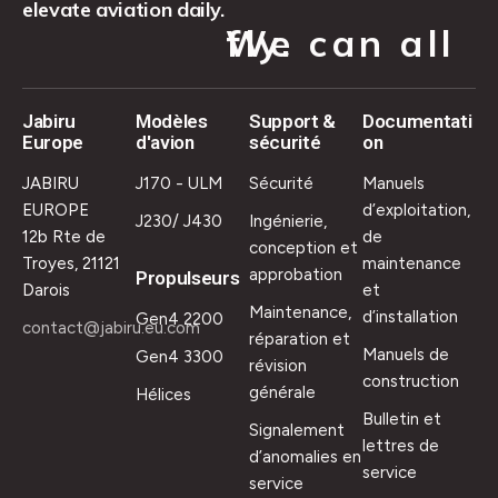
elevate aviation daily.
We can all fly.
Jabiru
Modèles
Support &
Documentati
Europe
d'avion
sécurité
on
JABIRU
J170 - ULM
Sécurité
Manuels
EUROPE
d’exploitation,
J230/ J430
Ingénierie,
12b Rte de
de
conception et
Troyes, 21121
maintenance
approbation
Propulseurs
Darois
et
Maintenance,
d’installation
Gen4 2200
contact@jabiru.eu.com
réparation et
Manuels de
Gen4 3300
révision
construction
générale
Hélices
Bulletin et
Signalement
lettres de
d’anomalies en
service
service