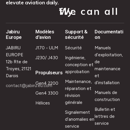
elevate aviation daily.
We can all fly.
Jabiru
Modèles
Support &
Documentati
Europe
d'avion
sécurité
on
JABIRU
J170 - ULM
Sécurité
Manuels
EUROPE
d’exploitation,
J230/ J430
Ingénierie,
12b Rte de
de
conception et
Troyes, 21121
maintenance
approbation
Propulseurs
Darois
et
Maintenance,
d’installation
Gen4 2200
contact@jabiru.eu.com
réparation et
Manuels de
Gen4 3300
révision
construction
générale
Hélices
Bulletin et
Signalement
lettres de
d’anomalies en
service
service