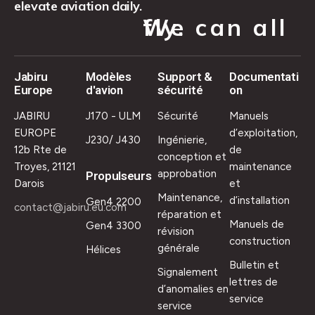
elevate aviation daily.
We can all fly.
Jabiru
Modèles
Support &
Documentati
Europe
d'avion
sécurité
on
JABIRU
J170 - ULM
Sécurité
Manuels
EUROPE
d’exploitation,
J230/ J430
Ingénierie,
12b Rte de
de
conception et
Troyes, 21121
maintenance
approbation
Propulseurs
Darois
et
Maintenance,
d’installation
Gen4 2200
contact@jabiru.eu.com
réparation et
Manuels de
Gen4 3300
révision
construction
générale
Hélices
Bulletin et
Signalement
lettres de
d’anomalies en
service
service