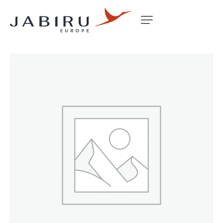
Accueil
Non classé
DIAPHRAGM SPRING PD42J CARBY