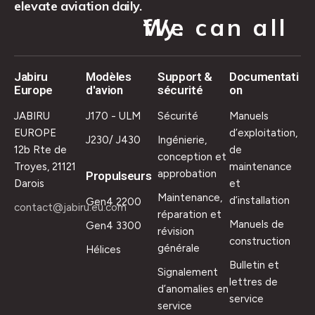
elevate aviation daily.
We can all fly.
Jabiru
Modèles
Support &
Documentati
Europe
d'avion
sécurité
on
JABIRU
J170 - ULM
Sécurité
Manuels
EUROPE
d’exploitation,
J230/ J430
Ingénierie,
12b Rte de
de
conception et
Troyes, 21121
maintenance
approbation
Propulseurs
Darois
et
Maintenance,
d’installation
Gen4 2200
contact@jabiru.eu.com
réparation et
Manuels de
Gen4 3300
révision
construction
générale
Hélices
Bulletin et
Signalement
lettres de
d’anomalies en
service
service