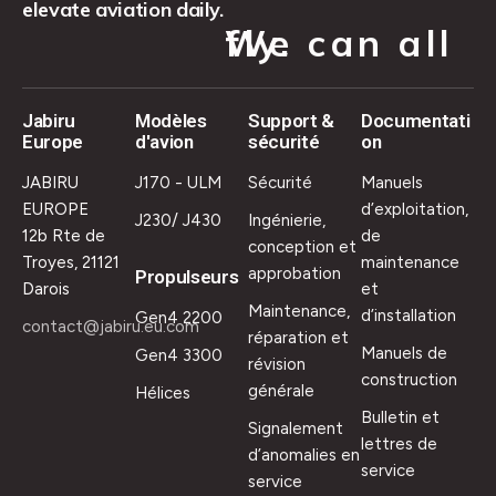
elevate aviation daily.
We can all fly.
Jabiru
Modèles
Support &
Documentati
Europe
d'avion
sécurité
on
JABIRU
J170 - ULM
Sécurité
Manuels
EUROPE
d’exploitation,
J230/ J430
Ingénierie,
12b Rte de
de
conception et
Troyes, 21121
maintenance
approbation
Propulseurs
Darois
et
Maintenance,
d’installation
Gen4 2200
contact@jabiru.eu.com
réparation et
Manuels de
Gen4 3300
révision
construction
générale
Hélices
Bulletin et
Signalement
lettres de
d’anomalies en
service
service