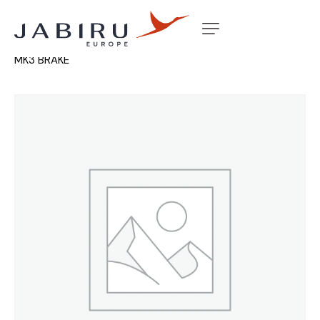
Accueil
Non classé
DISC MOUNT HOUSING MACHINED
MK3 BRAKE