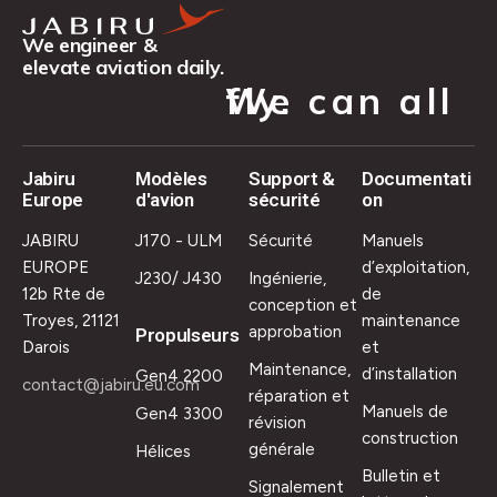
We engineer &
elevate aviation daily.
We can all fly.
Jabiru
Modèles
Support &
Documentati
Europe
d'avion
sécurité
on
JABIRU
J170 - ULM
Sécurité
Manuels
EUROPE
d’exploitation,
J230/ J430
Ingénierie,
12b Rte de
de
conception et
Troyes, 21121
maintenance
approbation
Propulseurs
Darois
et
Maintenance,
d’installation
Gen4 2200
contact@jabiru.eu.com
réparation et
Manuels de
Gen4 3300
révision
construction
générale
Hélices
Bulletin et
Signalement