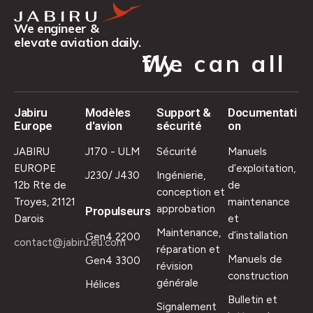
We engineer &
elevate aviation daily.
We can all fly.
Jabiru
Modèles
Support &
Documentati
Europe
d'avion
sécurité
on
JABIRU
J170 - ULM
Sécurité
Manuels
EUROPE
d’exploitation,
J230/ J430
Ingénierie,
12b Rte de
de
conception et
Troyes, 21121
maintenance
approbation
Propulseurs
Darois
et
Maintenance,
d’installation
Gen4 2200
contact@jabiru.eu.com
réparation et
Manuels de
Gen4 3300
révision
construction
générale
Hélices
Bulletin et
Signalement