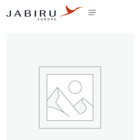
Accueil
Non classé
DOOR FRAME REO J160 (A PILLAR)