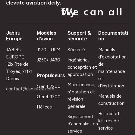
elevate aviation daily.
We can all fly.
Jabiru
Modèles
Support &
Documentati
Europe
d'avion
sécurité
on
JABIRU
J170 - ULM
Sécurité
Manuels
EUROPE
d’exploitation,
J230/ J430
Ingénierie,
12b Rte de
de
conception et
Troyes, 21121
maintenance
approbation
Propulseurs
Darois
et
Maintenance,
d’installation
Gen4 2200
contact@jabiru.eu.com
réparation et
Manuels de
Gen4 3300
révision
construction
générale
Hélices
Bulletin et
Signalement
lettres de
d’anomalies en
service
service