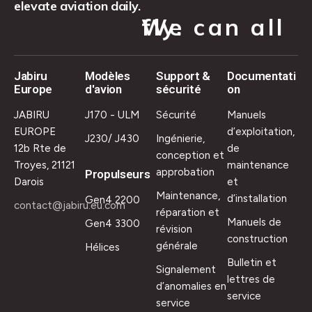
elevate aviation daily.
We can all fly.
Jabiru
Modèles
Support &
Documentati
Europe
d'avion
sécurité
on
JABIRU
J170 - ULM
Sécurité
Manuels
EUROPE
d’exploitation,
J230/ J430
Ingénierie,
12b Rte de
de
conception et
Troyes, 21121
maintenance
approbation
Propulseurs
Darois
et
Maintenance,
d’installation
Gen4 2200
contact@jabiru.eu.com
réparation et
Manuels de
Gen4 3300
révision
construction
générale
Hélices
Bulletin et
Signalement
lettres de
d’anomalies en
service
service