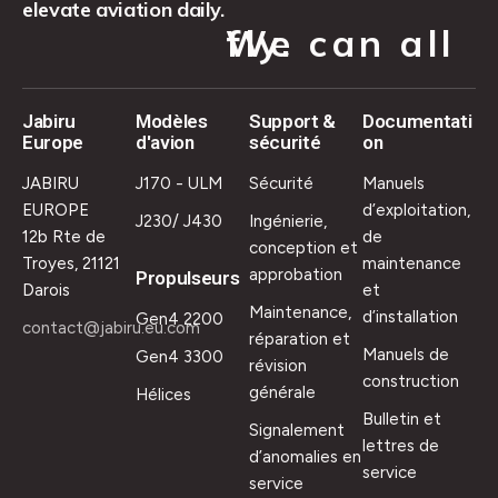
elevate aviation daily.
We can all fly.
Jabiru
Modèles
Support &
Documentati
Europe
d'avion
sécurité
on
JABIRU
J170 - ULM
Sécurité
Manuels
EUROPE
d’exploitation,
J230/ J430
Ingénierie,
12b Rte de
de
conception et
Troyes, 21121
maintenance
approbation
Propulseurs
Darois
et
Maintenance,
d’installation
Gen4 2200
contact@jabiru.eu.com
réparation et
Manuels de
Gen4 3300
révision
construction
générale
Hélices
Bulletin et
Signalement
lettres de
d’anomalies en
service
service