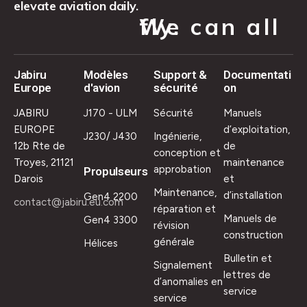
elevate aviation daily.
We can all fly.
Jabiru
Modèles
Support &
Documentati
Europe
d'avion
sécurité
on
JABIRU
J170 - ULM
Sécurité
Manuels
EUROPE
d’exploitation,
J230/ J430
Ingénierie,
12b Rte de
de
conception et
Troyes, 21121
maintenance
approbation
Propulseurs
Darois
et
Maintenance,
d’installation
Gen4 2200
contact@jabiru.eu.com
réparation et
Manuels de
Gen4 3300
révision
construction
générale
Hélices
Bulletin et
Signalement
lettres de
d’anomalies en
service
service