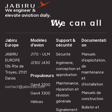
We engineer &
elevate aviation daily.
We can all fly.
Jabiru
Modèles
Support &
Documentati
Europe
d'avion
sécurité
on
JABIRU
J170 - ULM
Sécurité
Manuels
EUROPE
d’exploitation,
J230/ J430
Ingénierie,
12b Rte de
de
conception et
Troyes, 21121
maintenance
approbation
Propulseurs
Darois
et
Maintenance,
d’installation
Gen4 2200
contact@jabiru.eu.com
réparation et
Manuels de
Gen4 3300
révision
construction
générale
Hélices
Bulletin et
Signalement