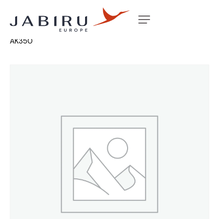
Accueil
Non classé
ENCODER MOD C (T 2000)
AK350