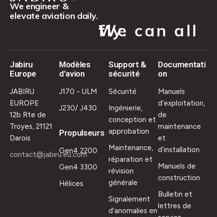
We engineer &
elevate aviation daily.
We can all fly.
Jabiru
Modèles
Support &
Documentati
Europe
d'avion
sécurité
on
JABIRU
J170 - ULM
Sécurité
Manuels
EUROPE
d’exploitation,
J230/ J430
Ingénierie,
12b Rte de
de
conception et
Troyes, 21121
maintenance
approbation
Propulseurs
Darois
et
Maintenance,
d’installation
Gen4 2200
contact@jabiru.eu.com
réparation et
Manuels de
Gen4 3300
révision
construction
générale
Hélices
Bulletin et
Signalement
lettres de
d’anomalies en