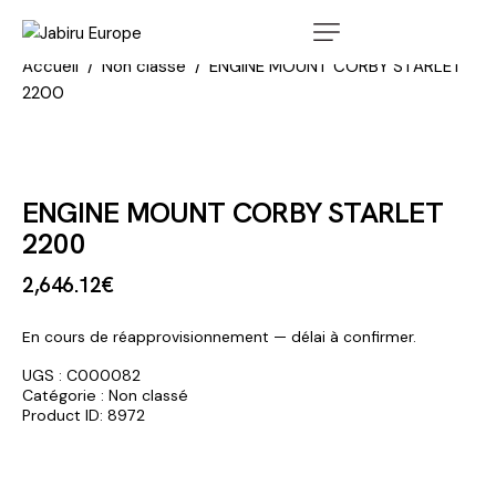
Accueil
Non classé
ENGINE MOUNT CORBY STARLET
2200
ENGINE MOUNT CORBY STARLET
2200
2,646
.
12
€
En cours de réapprovisionnement — délai à confirmer.
UGS :
C000082
Catégorie :
Non classé
Product ID:
8972