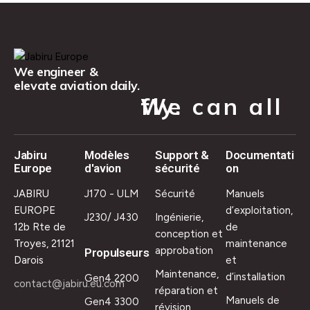
We engineer &
elevate aviation daily.
We can all fly.
Jabiru
Modèles
Support &
Documentati
Europe
d'avion
sécurité
on
JABIRU
J170 - ULM
Sécurité
Manuels
EUROPE
d’exploitation,
J230/ J430
Ingénierie,
12b Rte de
de
conception et
Troyes, 21121
maintenance
approbation
Propulseurs
Darois
et
Maintenance,
d’installation
Gen4 2200
contact@jabiru.eu.com
réparation et
Manuels de
Gen4 3300
révision