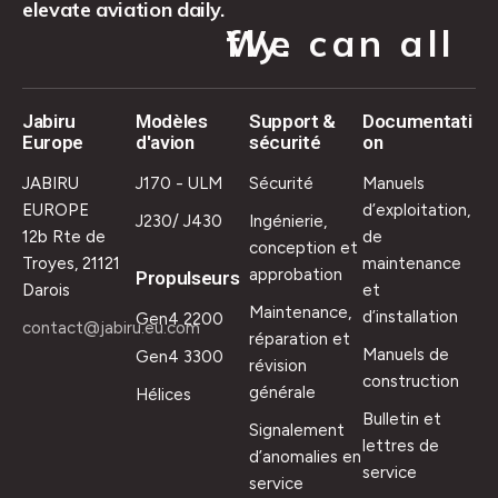
elevate aviation daily.
We can all fly.
Jabiru
Modèles
Support &
Documentati
Europe
d'avion
sécurité
on
JABIRU
J170 - ULM
Sécurité
Manuels
EUROPE
d’exploitation,
J230/ J430
Ingénierie,
12b Rte de
de
conception et
Troyes, 21121
maintenance
approbation
Propulseurs
Darois
et
Maintenance,
d’installation
Gen4 2200
contact@jabiru.eu.com
réparation et
Manuels de
Gen4 3300
révision
construction
générale
Hélices
Bulletin et
Signalement
lettres de
d’anomalies en
service
service